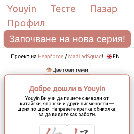
Youyin
Тесте
Пазар
Профил
Започване на нова серия!
Проект на
Heapforge
/
MadLadSquad
!
EN
Цветови теми
Добре дошли в Youyin
Изтегляне на нужните
символи
Youyin Ви учи да пишете символи от
китайски, японски и други писмености —
Предварително изтегляне на данни за
щрих по щрих. Направете кратка обиколка,
работа офлайн. Това се случва само веднъж.
за да видите как работи.
4 / 58